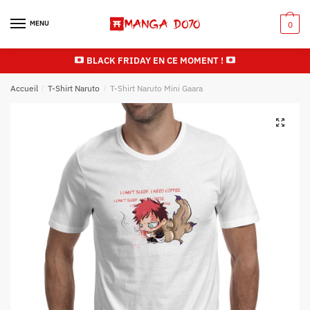
Skip
Skip
to
to
MENU
0
navigation
content
BLACK FRIDAY EN CE MOMENT !
Accueil
/
T-Shirt Naruto
/
T-Shirt Naruto Mini Gaara