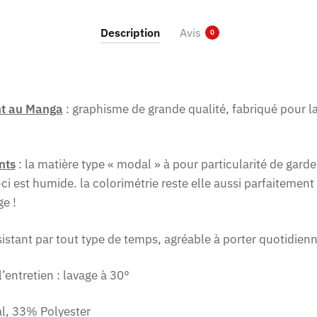
Description
Avis
0
nt au Manga
: graphisme de grande qualité, fabriqué pour
nts
: la matière type « modal » à pour particularité de gard
i est humide. la colorimétrie reste elle aussi parfaitement 
e !
ésistant par tout type de temps, agréable à porter quotidie
ntretien : lavage à 30°
l, 33% Polyester