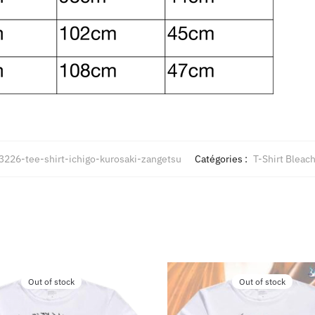
226-tee-shirt-ichigo-kurosaki-zangetsu
Catégories :
T-Shirt Bleac
Out of stock
Out of stock