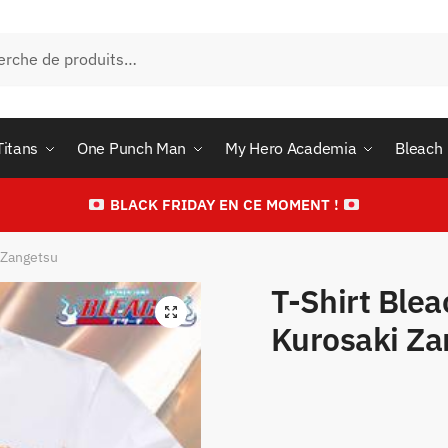
he
Titans
One Punch Man
My Hero Academia
Bleach
BLACK FRIDAY EN CE MOMENT !
i Zangetsu
T-Shirt Blea
Kurosaki Za