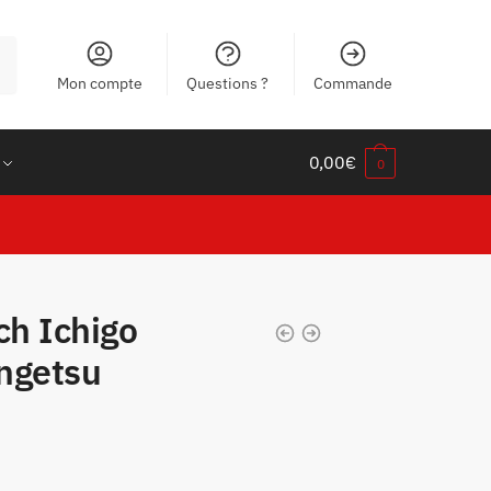
Mon compte
Questions ?
Commande
0,00
€
0
ch Ichigo
ngetsu