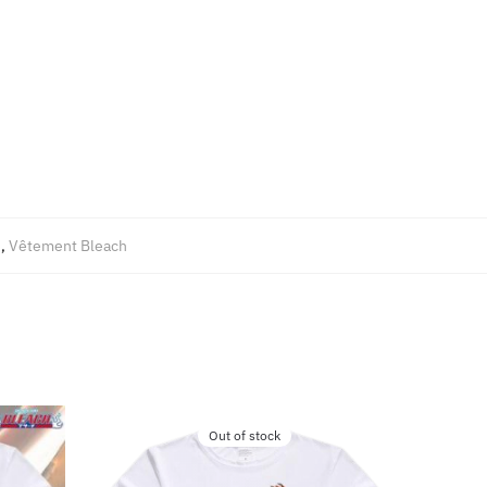
h
,
Vêtement Bleach
Out of stock