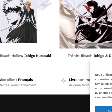
Bleach Hollow Ichigo Kurosaki
T-Shirt Bleach Ichigo & R
Nous utiliso
informations
vice client Français
Livraison mondiale
navigation e
tactez-nous facilement
Aucune frontière
nous permett
ID uniques s
avoir un effe
Ac