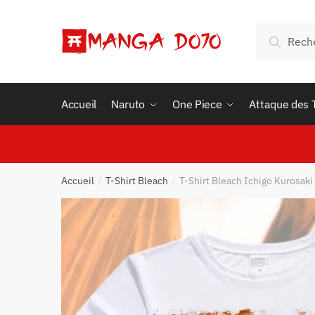
Skip
Skip
to
to
Recherche
Recherc
navigation
content
pour :
Accueil
Naruto
One Piece
Attaque des 
Accueil
T-Shirt Bleach
T-Shirt Bleach Ichigo Kurosak
/
/