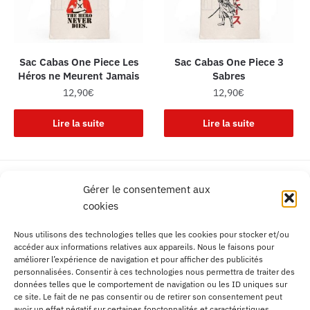
Sac Cabas One Piece Les
Sac Cabas One Piece 3
Héros ne Meurent Jamais
Sabres
12,90
€
12,90
€
Lire la suite
Lire la suite
Livraison gratuite
Gérer le consentement aux
France, Europe, DOM TOM
cookies
Service client Français
Nous utilisons des technologies telles que les cookies pour stocker et/ou
Contactez-nous facilement
accéder aux informations relatives aux appareils. Nous le faisons pour
améliorer l’expérience de navigation et pour afficher des publicités
Livraison mondiale
personnalisées. Consentir à ces technologies nous permettra de traiter des
Aucune frontière
données telles que le comportement de navigation ou les ID uniques sur
ce site. Le fait de ne pas consentir ou de retirer son consentement peut
Paiement 100% sécurisé
avoir un effet négatif sur certaines fonctonnalités et caractéristiques.