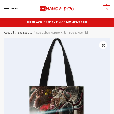
Skip
Skip
to
to
MENU
0
navigation
content
BLACK FRIDAY EN CE MOMENT !
Accueil
/
Sac Naruto
/
Sac Cabas Naruto Killer Bee & Hachibi