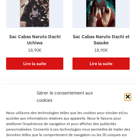
Sac Cabas Naruto Itachi
Sac Cabas Naruto Itachi et
Uchiwa
Sasuke
18,90
€
18,90
€
Lire la suite
Lire la suite
Livraison gratuite
Gérer le consentement aux
France, Europe, DOM TOM
cookies
Service client Français
Nous utilisons des technologies telles que les cookies pour stocker et/ou
Contactez-nous facilement
accéder aux informations relatives aux appareils. Nous le faisons pour
améliorer l’expérience de navigation et pour afficher des publicités
Livraison mondiale
personnalisées. Consentir à ces technologies nous permettra de traiter des
Aucune frontière
données telles que le comportement de navigation ou les ID uniques sur