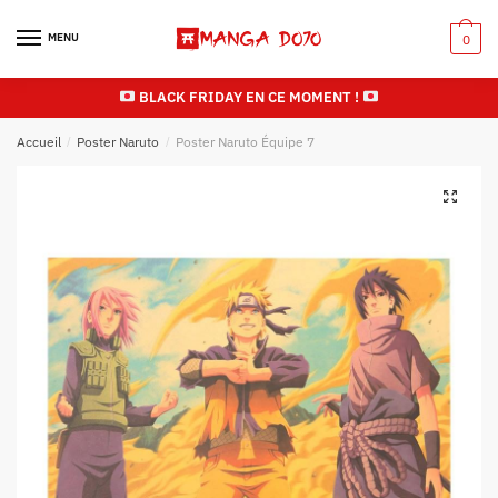
Skip
Skip
to
to
MENU
0
navigation
content
BLACK FRIDAY EN CE MOMENT !
Accueil
/
Poster Naruto
/
Poster Naruto Équipe 7