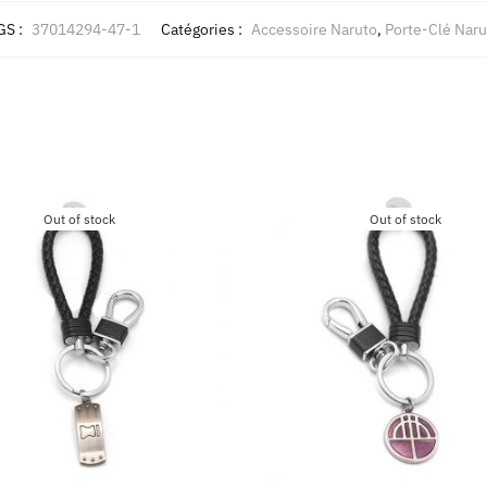
GS :
37014294-47-1
Catégories :
Accessoire Naruto
,
Porte-Clé Naru
Out of stock
Out of stock