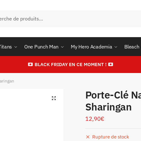
he
Titans
One Punch Man
My Hero Academia
Bleach
BLACK FRIDAY EN CE MOMENT !
aringan
Porte-Clé N
Sharingan
12,90
€
Rupture de stock