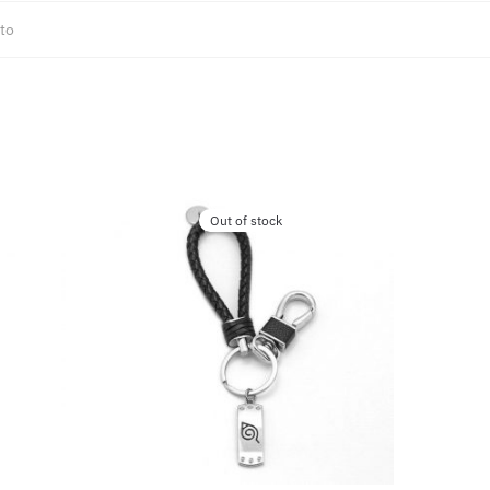
to
Out of stock