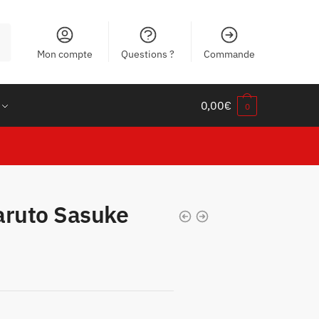
Mon compte
Questions ?
Commande
0,00
€
0
aruto Sasuke