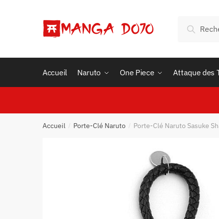
Skip
Skip
to
to
Recherche
Recherc
navigation
content
pour :
Accueil
Naruto
One Piece
Attaque des 
Accueil
Porte-Clé Naruto
Porte-Clé Naruto Sasuke Sh
/
/