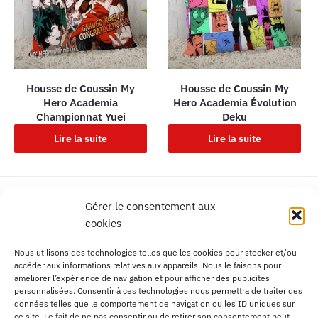
Housse de Coussin My
Housse de Coussin My
Hero Academia
Hero Academia Évolution
Championnat Yuei
Deku
Lire la suite
Lire la suite
Livraison gratuite
Gérer le consentement aux
France, Europe, DOM TOM
cookies
Service client Français
Nous utilisons des technologies telles que les cookies pour stocker et/ou
Contactez-nous facilement
accéder aux informations relatives aux appareils. Nous le faisons pour
améliorer l’expérience de navigation et pour afficher des publicités
Livraison mondiale
personnalisées. Consentir à ces technologies nous permettra de traiter des
Aucune frontière
données telles que le comportement de navigation ou les ID uniques sur
ce site. Le fait de ne pas consentir ou de retirer son consentement peut